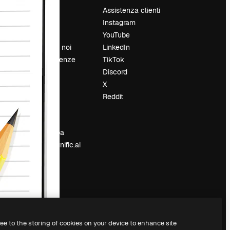
Prezzi
Assistenza clienti
Chi siamo
Instagram
Recensioni
YouTube
Lavora con noi
LinkedIn
Cerca tendenze
TikTok
Blog
Discord
Eventi
X
Slidesgo
Reddit
e
Vendi i tuoi
contenuti
Sala stampa
Cerchi magnific.ai
ree to the storing of cookies on your device to enhance site