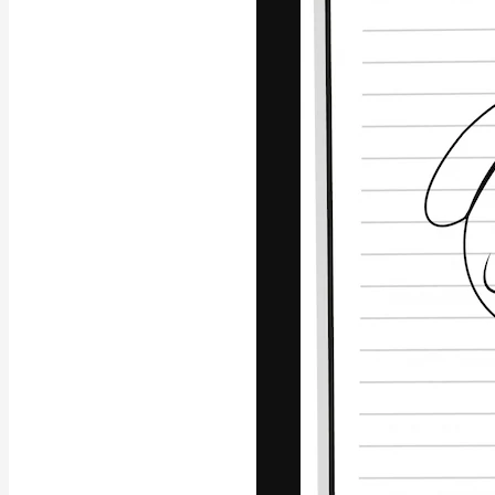
La piattaforma c
migliori lavori. 
creativi, impres
Italiano
Copyright © 2010