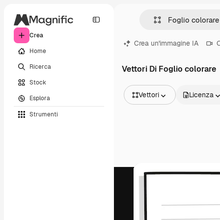
Crea
Crea un'immagine IA
C
Home
Ricerca
Vettori Di Foglio colorare
Stock
Vettori
Licenza
Esplora
Tutte le immagini
Strumenti
Vettori
Illustrazioni
Foto
PSD
Modelli
Mockup
Video
Clip video
Motion graphic
Modelli di video
Icone
Modelli 3D
Font