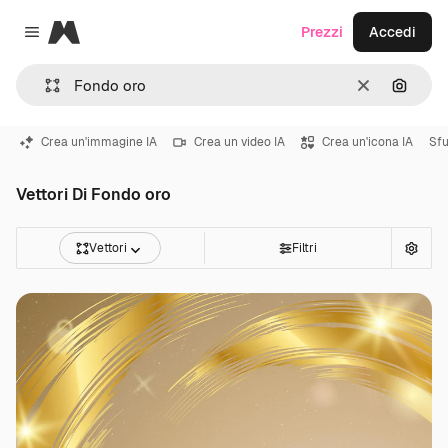
Magnific
Prezzi
Accedi
Close menu
Cancella
Cerca 
Crea un'immagine IA
Crea un video IA
Crea un'icona IA
Sf
Vettori Di Fondo oro
Vettori
Filtri