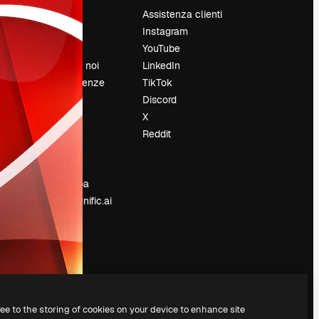
Prezzi
Assistenza clienti
Chi siamo
Instagram
Recensioni
YouTube
Lavora con noi
LinkedIn
Cerca tendenze
TikTok
Blog
Discord
Eventi
X
Slidesgo
Reddit
e
Vendi i tuoi
contenuti
Sala stampa
Cerchi magnific.ai
ree to the storing of cookies on your device to enhance site