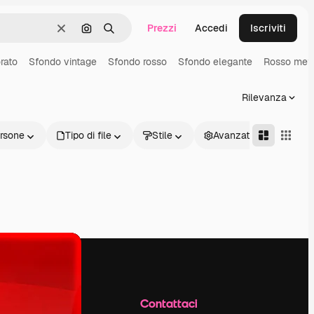
Prezzi
Accedi
Iscriviti
Cancella
Cerca per immagine
Ricerca
rato
Sfondo vintage
Sfondo rosso
Sfondo elegante
Rosso meta
Rilevanza
rsone
Tipo di file
Stile
Avanzate
Azienda
Contattaci