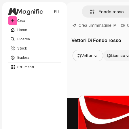
Crea
Crea un'immagine IA
C
Home
Ricerca
Vettori Di Fondo rosso
Stock
Vettori
Licenza
Esplora
Tutte le immagini
Strumenti
Vettori
Illustrazioni
Foto
PSD
Modelli
Mockup
Video
Clip video
Motion graphic
Modelli di video
Icone
Modelli 3D
Font