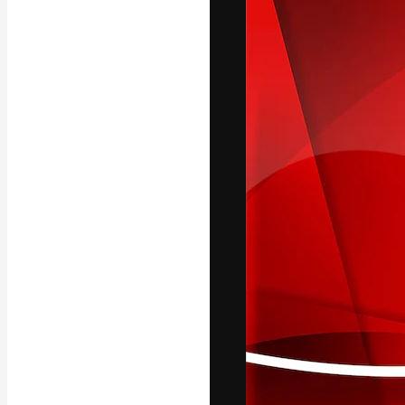
La piattaforma c
migliori lavori. 
creativi, impres
Italiano
Copyright © 2010