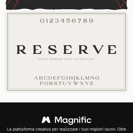
La piattaforma creativa per realizzare i tuoi migliori lavori. Oltre