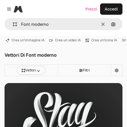
Magnific
Prezzi
Accedi
Close menu
Cancella
Cerca 
Crea un'immagine IA
Crea un video IA
Crea un'icona IA
3d 
Vettori Di Font moderno
Vettori
Filtri