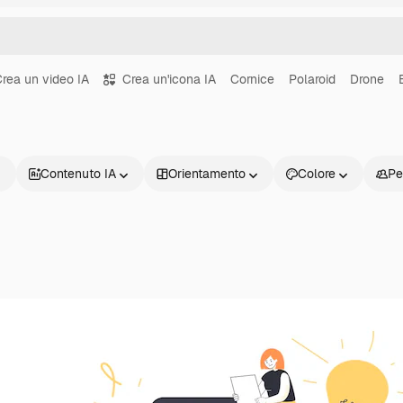
rea un video IA
Crea un'icona IA
Cornice
Polaroid
Drone
Contenuto IA
Orientamento
Colore
Pe
Prodotti
Inizia