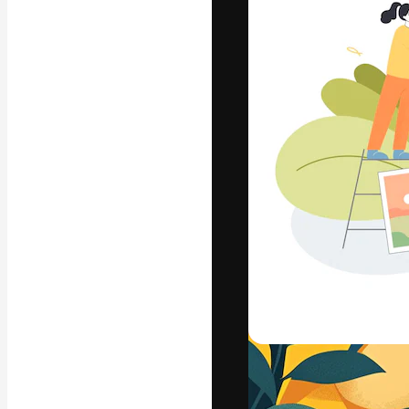
La piattaforma c
migliori lavori. 
creativi, impres
Italiano
Copyright © 2010