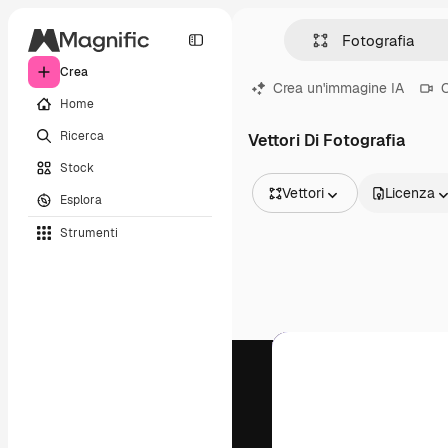
Crea
Crea un'immagine IA
C
Home
Ricerca
Vettori Di Fotografia
Stock
Vettori
Licenza
Esplora
Tutte le immagini
Strumenti
Vettori
Illustrazioni
Foto
PSD
Modelli
Mockup
Video
Clip video
Motion graphic
Modelli di video
Icone
Modelli 3D
Font