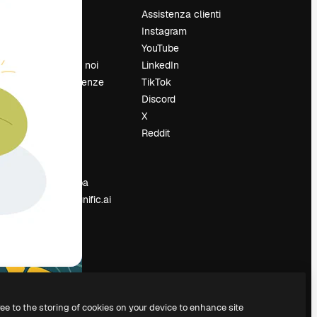
Prezzi
Assistenza clienti
Chi siamo
Instagram
Recensioni
YouTube
Lavora con noi
LinkedIn
Cerca tendenze
TikTok
Blog
Discord
Eventi
X
Slidesgo
Reddit
e
Vendi i tuoi
contenuti
Sala stampa
Cerchi magnific.ai
ree to the storing of cookies on your device to enhance site