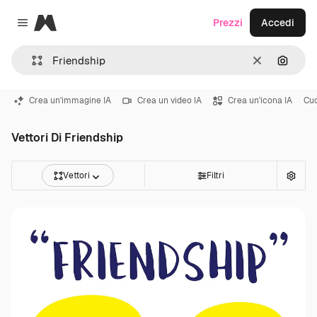
Magnific
Prezzi
Accedi
Close menu
Cancella
Cerca 
Crea un'immagine IA
Crea un video IA
Crea un'icona IA
Cu
Vettori Di Friendship
Vettori
Filtri