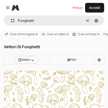
Magnific
Prezzi
Accedi
Close menu
Cancella
Cerca 
Crea un'immagine IA
Crea un video IA
Crea un'icona IA
Fog
Vettori Di Funghetti
Vettori
Filtri