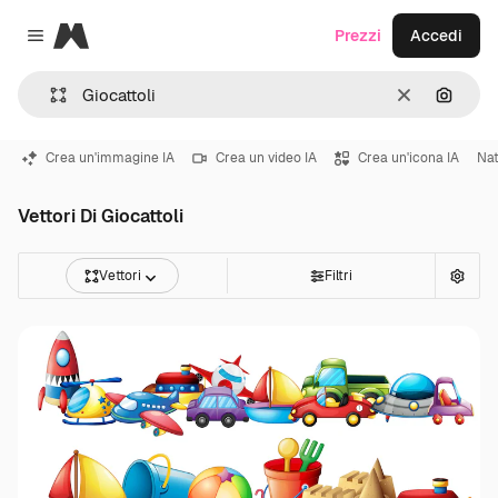
Magnific
Prezzi
Accedi
Close menu
Cancella
Cerca 
Crea un'immagine IA
Crea un video IA
Crea un'icona IA
Nat
Vettori Di Giocattoli
Vettori
Filtri