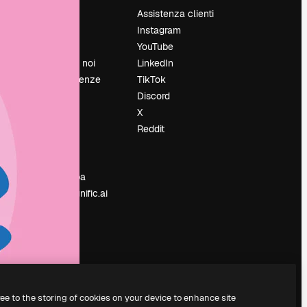
Prezzi
Assistenza clienti
Chi siamo
Instagram
Recensioni
YouTube
Lavora con noi
LinkedIn
Cerca tendenze
TikTok
Blog
Discord
Eventi
X
Slidesgo
Reddit
e
Vendi i tuoi
contenuti
Sala stampa
Cerchi magnific.ai
ree to the storing of cookies on your device to enhance site