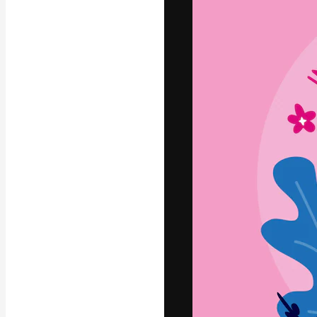
La piattaforma c
migliori lavori. 
creativi, impres
Italiano
Copyright © 2010