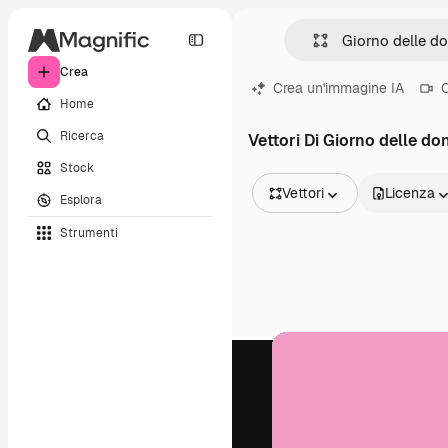
Crea
Crea un'immagine IA
C
Home
Ricerca
Vettori Di Giorno delle do
Stock
Vettori
Licenza
Esplora
Tutte le immagini
Strumenti
Vettori
Illustrazioni
Foto
PSD
Modelli
Mockup
Video
Clip video
Motion graphic
Modelli di video
Icone
Modelli 3D
Font