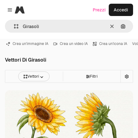
Magnific
Prezzi
Accedi
Close menu
Cancella
Cerca 
Crea un'immagine IA
Crea un video IA
Crea un'icona IA
Vol
Vettori Di Girasoli
Vettori
Filtri