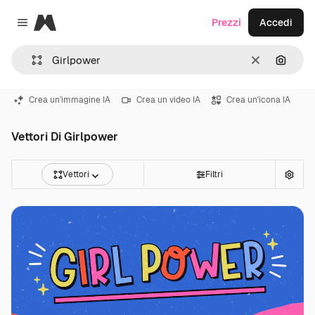
Magnific
Prezzi
Accedi
Close menu
Cancella
Cerca 
Crea un'immagine IA
Crea un video IA
Crea un'icona IA
Vettori Di Girlpower
Vettori
Filtri