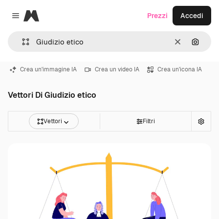
Magnific
Prezzi
Accedi
Close menu
Cancella
Cerca 
Crea un'immagine IA
Crea un video IA
Crea un'icona IA
Vettori Di Giudizio etico
Vettori
Filtri