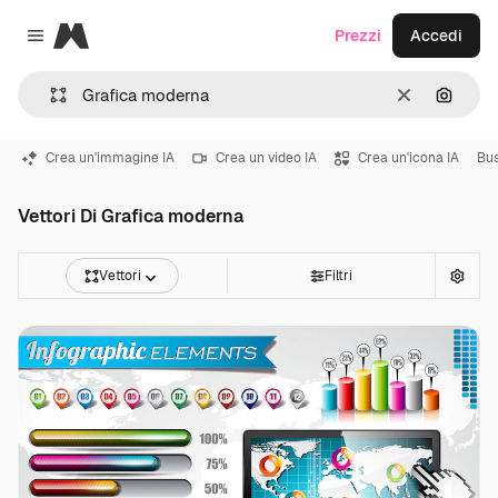
Magnific
Prezzi
Accedi
Close menu
Cancella
Cerca 
Crea un'immagine IA
Crea un video IA
Crea un'icona IA
Bus
Vettori Di Grafica moderna
Vettori
Filtri