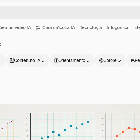
rea un video IA
Crea un'icona IA
Tecnologia
Infografica
Int
2
Contenuto IA
Orientamento
Colore
Pe
Prodotti
Inizia