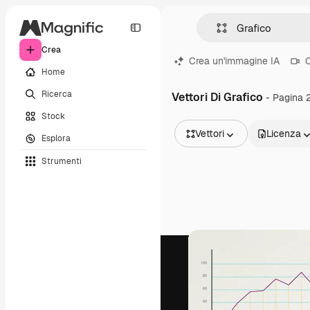
Crea
Crea un'immagine IA
C
Home
Ricerca
Vettori Di Grafico
- Pagina 
Stock
Vettori
Licenza
Esplora
Tutte le immagini
Strumenti
Vettori
Illustrazioni
Foto
PSD
Modelli
Mockup
Video
Clip video
Motion graphic
Modelli di video
Icone
Modelli 3D
Font