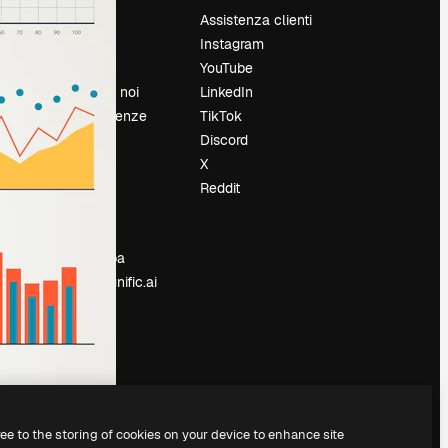
Prezzi
Assistenza clienti
Chi siamo
Instagram
Recensioni
YouTube
Lavora con noi
LinkedIn
Cerca tendenze
TikTok
Blog
Discord
Eventi
X
Slidesgo
Reddit
e
Vendi i tuoi
contenuti
Sala stampa
Cerchi magnific.ai
ree to the storing of cookies on your device to enhance site