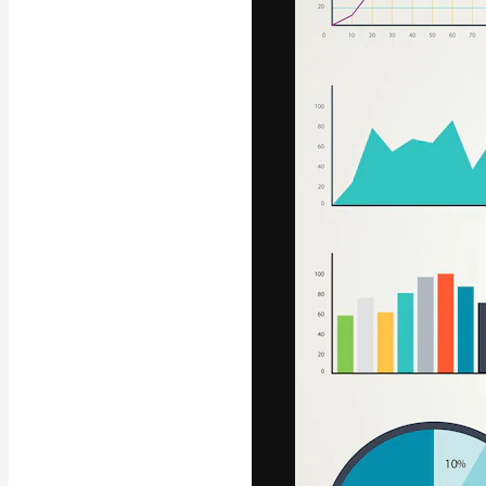
La piattaforma c
migliori lavori. 
creativi, impres
Italiano
Copyright © 2010