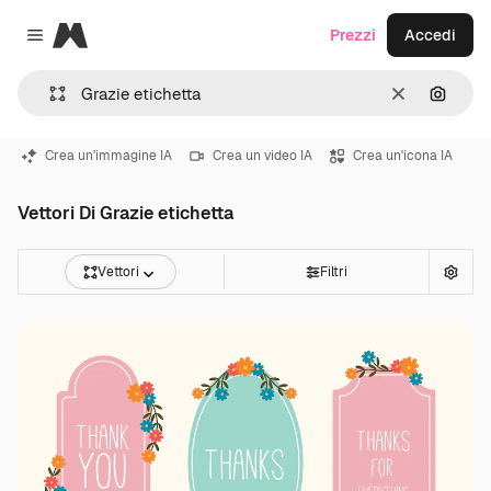
Magnific
Prezzi
Accedi
Close menu
Cancella
Cerca 
Crea un'immagine IA
Crea un video IA
Crea un'icona IA
Vettori Di Grazie etichetta
Vettori
Filtri