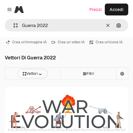
Magnific
Prezzi
Accedi
Close menu
Cancella
Cerca 
Crea un'immagine IA
Crea un video IA
Crea un'icona IA
Vettori Di Guerra 2022
Vettori
Filtri