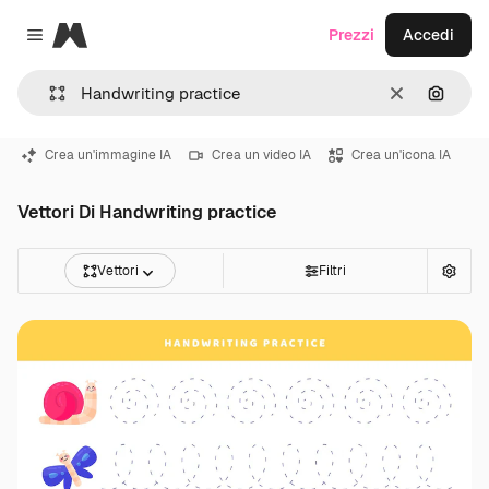
Magnific
Prezzi
Accedi
Close menu
Cancella
Cerca 
Crea un'immagine IA
Crea un video IA
Crea un'icona IA
Vettori Di Handwriting practice
Vettori
Filtri