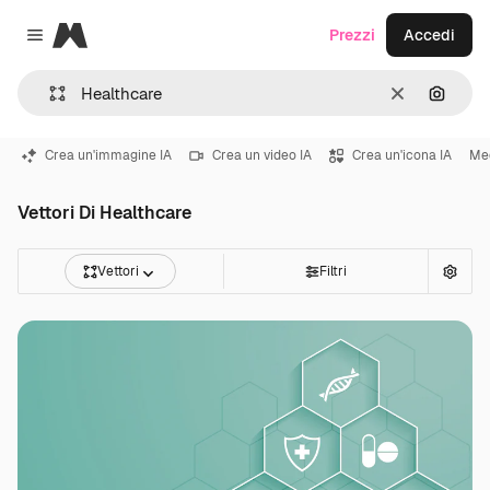
Magnific
Prezzi
Accedi
Close menu
Cancella
Cerca 
Crea un'immagine IA
Crea un video IA
Crea un'icona IA
Me
Vettori Di Healthcare
Vettori
Filtri