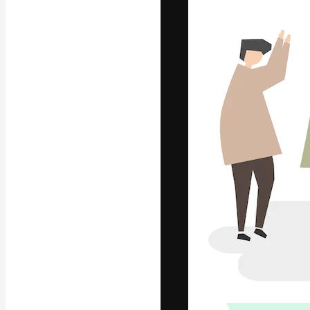
La piattaforma c
migliori lavori. 
creativi, impres
Italiano
Copyright © 2010