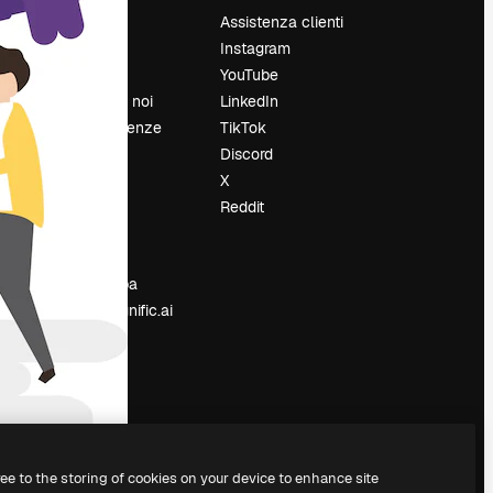
Prezzi
Assistenza clienti
Chi siamo
Instagram
Recensioni
YouTube
Lavora con noi
LinkedIn
Cerca tendenze
TikTok
Blog
Discord
Eventi
X
Slidesgo
Reddit
e
Vendi i tuoi
contenuti
Sala stampa
Cerchi magnific.ai
ree to the storing of cookies on your device to enhance site