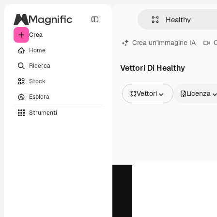
Crea
Crea un'immagine IA
C
Home
Ricerca
Vettori Di Healthy
Stock
Vettori
Licenza
Esplora
Tutte le immagini
Strumenti
Vettori
Illustrazioni
Foto
PSD
Modelli
Mockup
Video
Clip video
Motion graphic
Modelli di video
Icone
Modelli 3D
Font