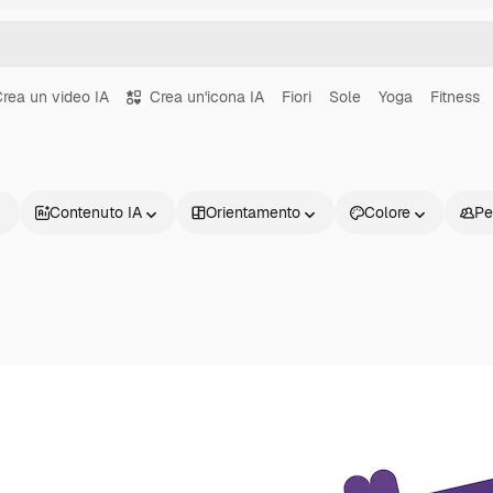
rea un video IA
Crea un'icona IA
Fiori
Sole
Yoga
Fitness
Contenuto IA
Orientamento
Colore
Pe
Prodotti
Inizia