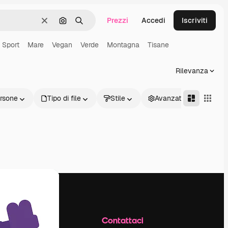
Prezzi
Accedi
Iscriviti
Cancella
Cerca per immagine
Ricerca
Sport
Mare
Vegan
Verde
Montagna
Tisane
Rilevanza
rsone
Tipo di file
Stile
Avanzate
Azienda
Contattaci