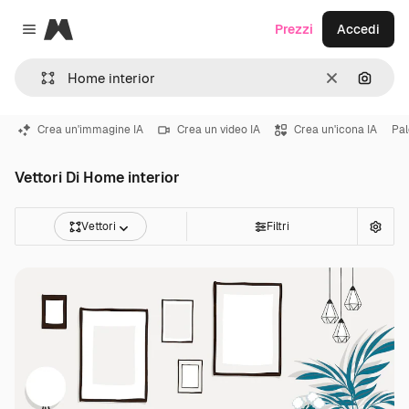
Magnific
Prezzi
Accedi
Close menu
Cancella
Cerca 
Crea un'immagine IA
Crea un video IA
Crea un'icona IA
Pal
Vettori Di Home interior
Vettori
Filtri