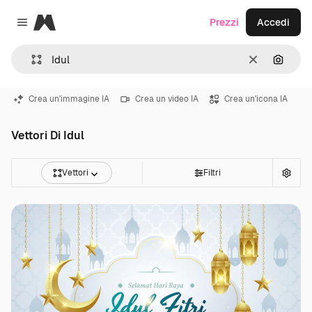
Magnific
Prezzi
Accedi
Close menu
Cancella
Cerca 
Crea un'immagine IA
Crea un video IA
Crea un'icona IA
Vettori Di Idul
Vettori
Filtri