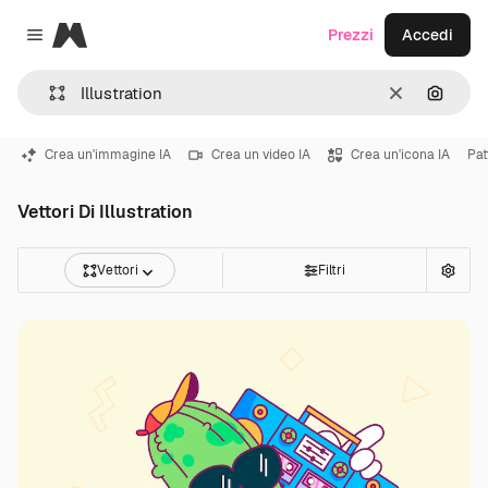
Magnific
Prezzi
Accedi
Close menu
Cancella
Cerca 
Crea un'immagine IA
Crea un video IA
Crea un'icona IA
Pat
Vettori Di Illustration
Vettori
Filtri