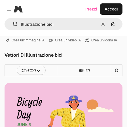
Magnific
Prezzi
Accedi
Close menu
Cancella
Cerca 
Crea un'immagine IA
Crea un video IA
Crea un'icona IA
Vettori Di Illustrazione bici
Vettori
Filtri