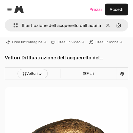
Magnific
Prezzi
Accedi
Close menu
Cancella
Cerca 
Crea un'immagine IA
Crea un video IA
Crea un'icona IA
Vettori Di Illustrazione dell acquerello dell aquila
Vettori
Filtri