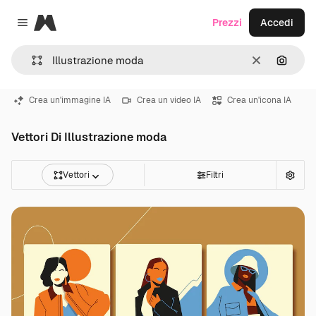
Magnific
Prezzi
Accedi
Close menu
Cancella
Cerca 
Crea un'immagine IA
Crea un video IA
Crea un'icona IA
Vettori Di Illustrazione moda
Vettori
Filtri