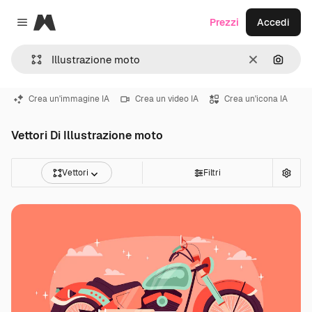
Magnific
Prezzi
Accedi
Close menu
Cancella
Cerca 
Crea un'immagine IA
Crea un video IA
Crea un'icona IA
Vettori Di Illustrazione moto
Vettori
Filtri