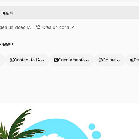
rea un video IA
Crea un'icona IA
iaggia
Contenuto IA
Orientamento
Colore
Pe
Prodotti
Inizia