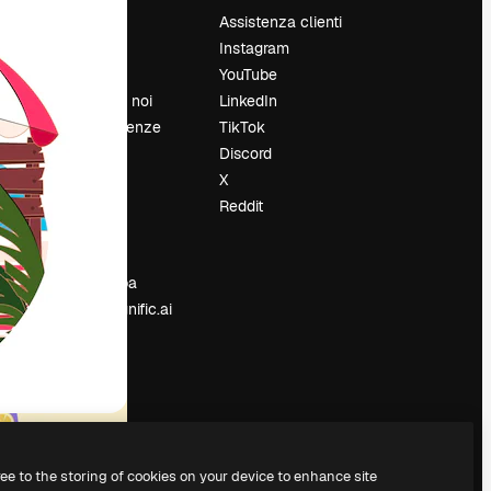
Prezzi
Assistenza clienti
Chi siamo
Instagram
Recensioni
YouTube
Lavora con noi
LinkedIn
Cerca tendenze
TikTok
Blog
Discord
Eventi
X
Slidesgo
Reddit
e
Vendi i tuoi
contenuti
Sala stampa
Cerchi magnific.ai
ree to the storing of cookies on your device to enhance site