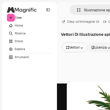
Crea
Crea un'immagine IA
C
Home
Ricerca
Vettori Di Illustrazione sp
Stock
Vettori
Licenza
Esplora
Tutte le immagini
Strumenti
Vettori
Illustrazioni
Foto
PSD
Modelli
Mockup
Video
Clip video
Motion graphic
Modelli di video
Icone
Modelli 3D
Font