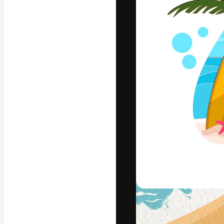
La piattaforma c
migliori lavori. 
creativi, impres
Italiano
Copyright © 2010