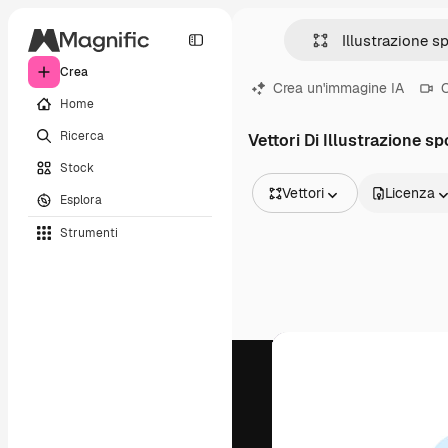
Crea
Crea un'immagine IA
C
Home
Ricerca
Vettori Di Illustrazione sp
Stock
Vettori
Licenza
Esplora
Tutte le immagini
Strumenti
Vettori
Illustrazioni
Foto
PSD
Modelli
Mockup
Video
Clip video
Motion graphic
Modelli di video
Icone
Modelli 3D
Font