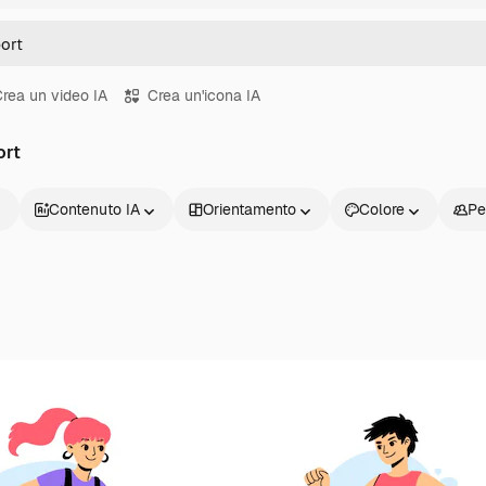
rea un video IA
Crea un'icona IA
ort
Contenuto IA
Orientamento
Colore
Pe
Prodotti
Inizia