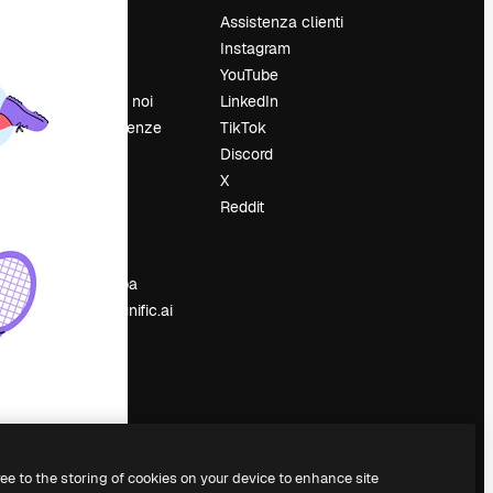
Prezzi
Assistenza clienti
Chi siamo
Instagram
Recensioni
YouTube
Lavora con noi
LinkedIn
Cerca tendenze
TikTok
Blog
Discord
Eventi
X
Slidesgo
Reddit
e
Vendi i tuoi
contenuti
Sala stampa
Cerchi magnific.ai
ree to the storing of cookies on your device to enhance site