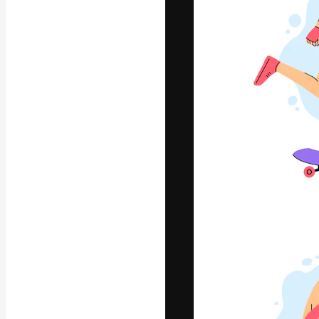
La piattaforma c
migliori lavori. 
creativi, impres
Italiano
Copyright © 2010