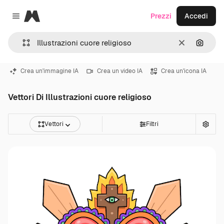
Magnific
Prezzi
Accedi
Close menu
Cancella
Cerca 
Crea un'immagine IA
Crea un video IA
Crea un'icona IA
Vettori Di Illustrazioni cuore religioso
Vettori
Filtri