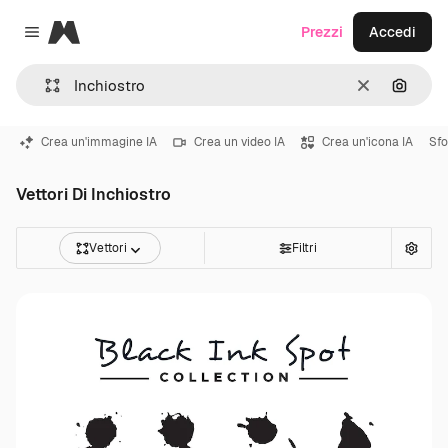
Magnific
Prezzi
Accedi
Close menu
Cancella
Cerca 
Crea un'immagine IA
Crea un video IA
Crea un'icona IA
Sfo
Vettori Di Inchiostro
Vettori
Filtri