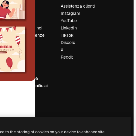
Prezzi
Assistenza clienti
Chi siamo
Instagram
Recensioni
YouTube
Lavora con noi
LinkedIn
Cerca tendenze
TikTok
Blog
Discord
Eventi
X
Slidesgo
Reddit
e
Vendi i tuoi
contenuti
Sala stampa
Cerchi magnific.ai
ree to the storing of cookies on your device to enhance site