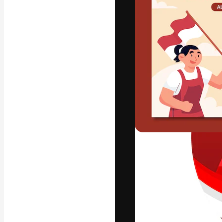
La piattaforma c
migliori lavori. 
creativi, impres
Italiano
Copyright © 2010