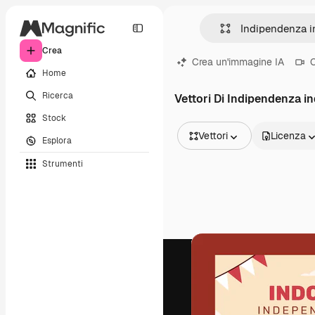
Crea
Crea un'immagine IA
C
Home
Ricerca
Vettori Di Indipendenza i
Stock
Vettori
Licenza
Esplora
Tutte le immagini
Strumenti
Vettori
Illustrazioni
Foto
PSD
Modelli
Mockup
Video
Clip video
Motion graphic
Modelli di video
Icone
Modelli 3D
Font