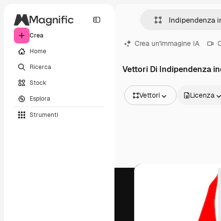
Crea
Crea un'immagine IA
C
Home
Ricerca
Vettori Di Indipendenza i
Stock
Vettori
Licenza
Esplora
Tutte le immagini
Strumenti
Vettori
Illustrazioni
Foto
PSD
Modelli
Mockup
Video
Clip video
Motion graphic
Modelli di video
Icone
Modelli 3D
Font