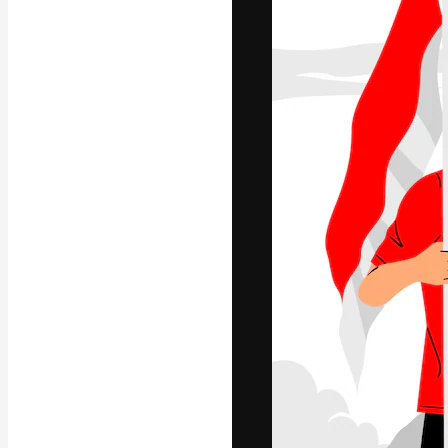
La piattaforma c
migliori lavori. 
creativi, impres
Italiano
Copyright © 2010