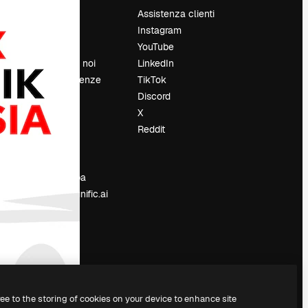
Prezzi
Assistenza clienti
Chi siamo
Instagram
Recensioni
YouTube
Lavora con noi
LinkedIn
Cerca tendenze
TikTok
Blog
Discord
Eventi
X
Slidesgo
Reddit
e
Vendi i tuoi
contenuti
Sala stampa
Cerchi magnific.ai
ree to the storing of cookies on your device to enhance site