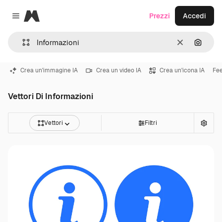
Magnific
Prezzi
Accedi
Close menu
Cancella
Cerca 
Crea un'immagine IA
Crea un video IA
Crea un'icona IA
Fe
Vettori Di Informazioni
Vettori
Filtri