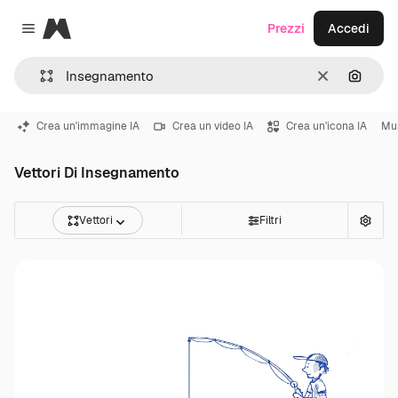
Magnific
Prezzi
Accedi
Close menu
Cancella
Cerca 
Crea un'immagine IA
Crea un video IA
Crea un'icona IA
Mu
Vettori Di Insegnamento
Vettori
Filtri