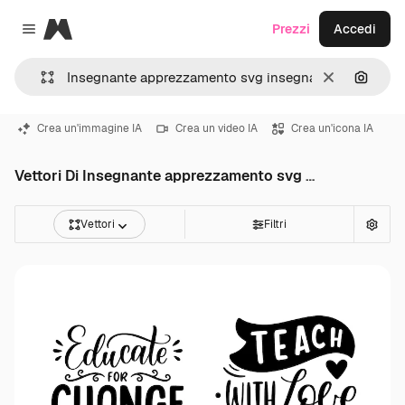
Magnific
Prezzi
Accedi
Close menu
Cancella
Cerca 
Crea un'immagine IA
Crea un video IA
Crea un'icona IA
Vettori Di Insegnante apprezzamento svg insegnante svg bundle
Vettori
Filtri