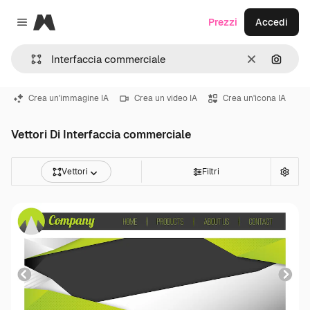
Magnific
Prezzi
Accedi
Close menu
Cancella
Cerca 
Crea un'immagine IA
Crea un video IA
Crea un'icona IA
Vettori Di Interfaccia commerciale
Vettori
Filtri