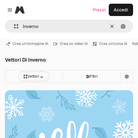
Magnific
Prezzi
Accedi
Close menu
Cancella
Cerca 
Crea un'immagine IA
Crea un video IA
Crea un'icona IA
Nat
Vettori Di Inverno
Vettori
Filtri