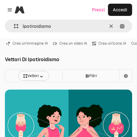
Magnific
Prezzi
Accedi
Close menu
Cancella
Cerca 
Crea un'immagine IA
Crea un video IA
Crea un'icona IA
Cu
Vettori Di Ipotiroidismo
Vettori
Filtri