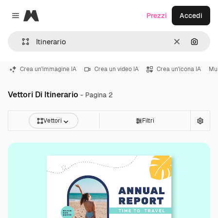
Magnific
Prezzi
Accedi
Close menu
Cancella
Cerca 
Crea un'immagine IA
Crea un video IA
Crea un'icona IA
Mu
Vettori Di Itinerario
- Pagina 2
Vettori
Filtri