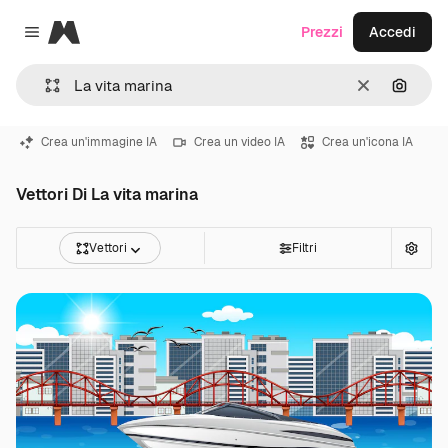
Magnific
Prezzi
Accedi
Close menu
Cancella
Cerca 
Crea un'immagine IA
Crea un video IA
Crea un'icona IA
Vettori Di La vita marina
Vettori
Filtri