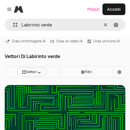
Magnific
Prezzi
Accedi
Close menu
Cancella
Cerca 
Crea un'immagine IA
Crea un video IA
Crea un'icona IA
Vettori Di Labirinto verde
Vettori
Filtri