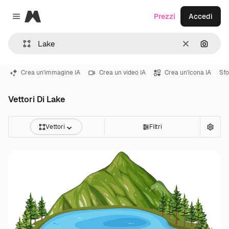
Magnific
Prezzi
Accedi
Close menu
Cancella
Cerca 
Crea un'immagine IA
Crea un video IA
Crea un'icona IA
Sfo
Vettori Di Lake
Vettori
Filtri