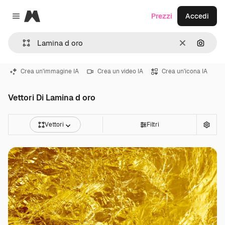
Magnific
Prezzi
Accedi
Close menu
Cancella
Cerca 
Crea un'immagine IA
Crea un video IA
Crea un'icona IA
Vettori Di Lamina d oro
Vettori
Filtri