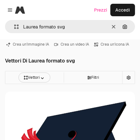
Magnific
Prezzi
Accedi
Close menu
Cancella
Cerca 
Crea un'immagine IA
Crea un video IA
Crea un'icona IA
Vettori Di Laurea formato svg
Vettori
Filtri