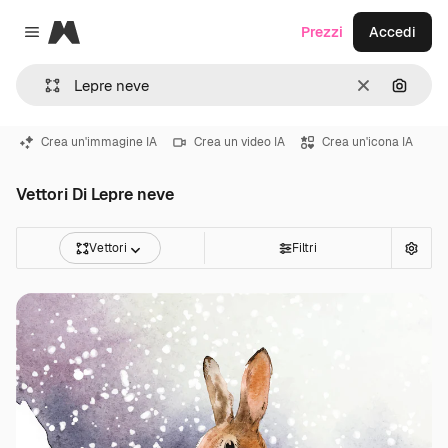
Magnific
Prezzi
Accedi
Close menu
Cancella
Cerca 
Crea un'immagine IA
Crea un video IA
Crea un'icona IA
Vettori Di Lepre neve
Vettori
Filtri