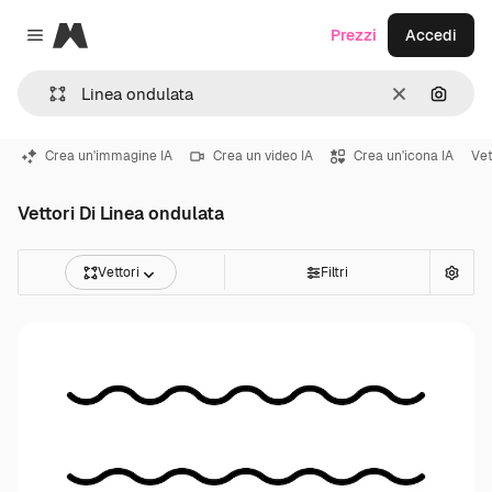
Magnific
Prezzi
Accedi
Close menu
Cancella
Cerca 
Crea un'immagine IA
Crea un video IA
Crea un'icona IA
Vet
Vettori Di Linea ondulata
Vettori
Filtri