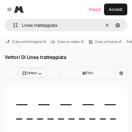
Magnific
Prezzi
Accedi
Close menu
Cancella
Cerca 
Crea un'immagine IA
Crea un video IA
Crea un'icona IA
Pat
Vettori Di Linea tratteggiata
Vettori
Filtri