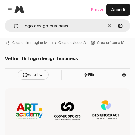
Magnific
Prezzi
Accedi
Close menu
Cancella
Cerca 
Crea un'immagine IA
Crea un video IA
Crea un'icona IA
Vettori Di Logo design business
Vettori
Filtri