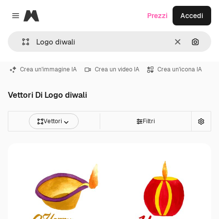
Magnific
Prezzi
Accedi
Close menu
Cancella
Cerca 
Crea un'immagine IA
Crea un video IA
Crea un'icona IA
Vettori Di Logo diwali
Vettori
Filtri